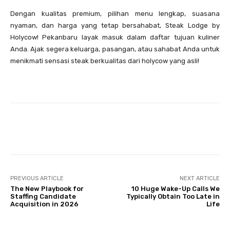
Dengan kualitas premium, pilihan menu lengkap, suasana
nyaman, dan harga yang tetap bersahabat, Steak Lodge by
Holycow! Pekanbaru layak masuk dalam daftar tujuan kuliner
Anda. Ajak segera keluarga, pasangan, atau sahabat Anda untuk
menikmati sensasi steak berkualitas dari holycow yang asli!
Facebook
Twitter
Pinterest
PREVIOUS ARTICLE
NEXT ARTICLE
The New Playbook for
10 Huge Wake-Up Calls We
Staffing Candidate
Typically Obtain Too Late in
Acquisition in 2026
Life