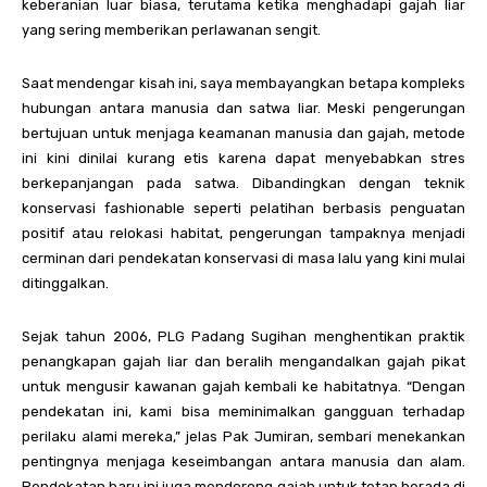
keberanian luar biasa, terutama ketika menghadapi gajah liar
yang sering memberikan perlawanan sengit.
Saat mendengar kisah ini, saya membayangkan betapa kompleks
hubungan antara manusia dan satwa liar. Meski pengerungan
bertujuan untuk menjaga keamanan manusia dan gajah, metode
ini kini dinilai kurang etis karena dapat menyebabkan stres
berkepanjangan pada satwa. Dibandingkan dengan teknik
konservasi fashionable seperti pelatihan berbasis penguatan
positif atau relokasi habitat, pengerungan tampaknya menjadi
cerminan dari pendekatan konservasi di masa lalu yang kini mulai
ditinggalkan.
Sejak tahun 2006, PLG Padang Sugihan menghentikan praktik
penangkapan gajah liar dan beralih mengandalkan gajah pikat
untuk mengusir kawanan gajah kembali ke habitatnya. “Dengan
pendekatan ini, kami bisa meminimalkan gangguan terhadap
perilaku alami mereka,” jelas Pak Jumiran, sembari menekankan
pentingnya menjaga keseimbangan antara manusia dan alam.
Pendekatan baru ini juga mendorong gajah untuk tetap berada di