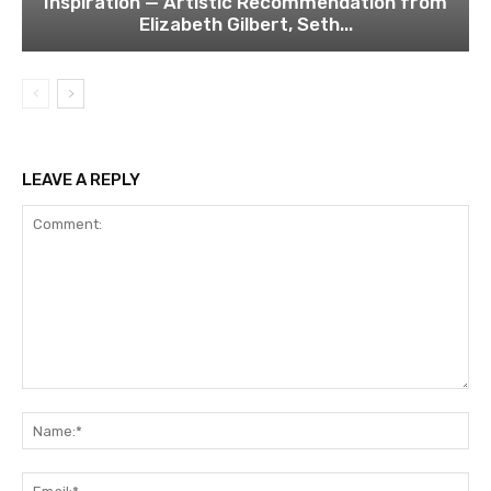
Inspiration — Artistic Recommendation from
Elizabeth Gilbert, Seth...
LEAVE A REPLY
Comment:
Na
Ema