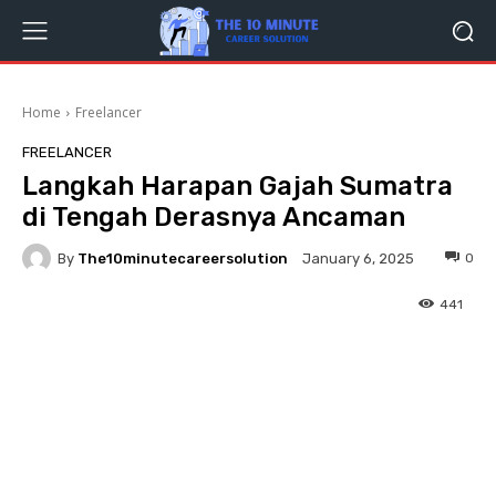
Home
Freelancer
FREELANCER
Langkah Harapan Gajah Sumatra
di Tengah Derasnya Ancaman
By
The10minutecareersolution
0
January 6, 2025
441
Facebook
Twitter
Pinterest