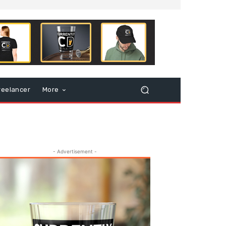
reelancer
More
- Advertisement -