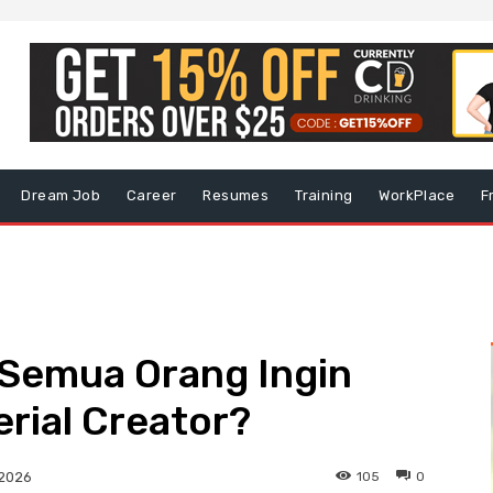
Dream Job
Career
Resumes
Training
WorkPlace
F
Semua Orang Ingin
rial Creator?
105
0
 2026