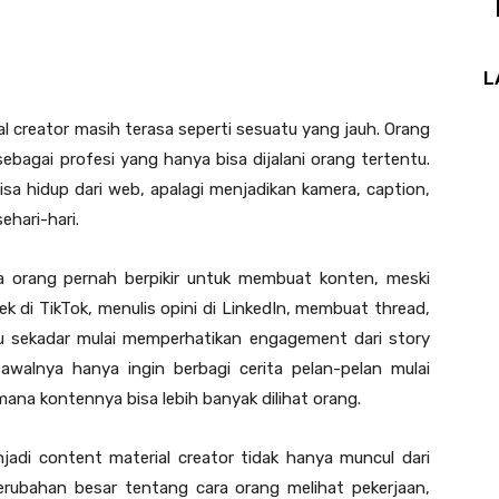
L
l creator masih terasa seperti sesuatu yang jauh. Orang
sebagai profesi yang hanya bisa dijalani orang tertentu.
a hidup dari web, apalagi menjadikan kamera, caption,
ehari-hari.
a orang pernah berpikir untuk membuat konten, meski
k di TikTok, menulis opini di LinkedIn, membuat thread,
u sekadar mulai memperhatikan engagement dari story
alnya hanya ingin berbagi cerita pelan-pelan mulai
mana kontennya bisa lebih banyak dilihat orang.
jadi content material creator tidak hanya muncul dari
perubahan besar tentang cara orang melihat pekerjaan,