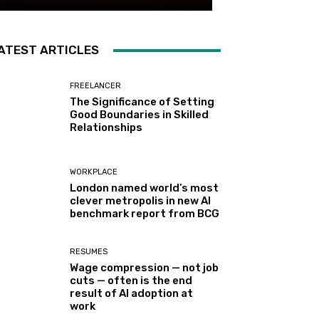
ATEST ARTICLES
FREELANCER
The Significance of Setting
Good Boundaries in Skilled
Relationships
WORKPLACE
London named world’s most
clever metropolis in new AI
benchmark report from BCG
RESUMES
Wage compression — not job
cuts — often is the end
result of AI adoption at
work